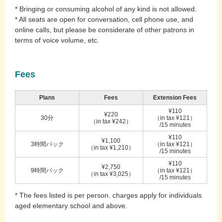
* Bringing or consuming alcohol of any kind is not allowed.
* All seats are open for conversation, cell phone use, and
online calls, but please be considerate of other patrons in
terms of voice volume, etc.
Fees
Plans
Fees
Extension Fees
¥110
¥220
30分
（in tax ¥121）
（in tax ¥242）
/15 minutes
¥110
¥1,100
3時間パック
（in tax ¥121）
（in tax ¥1,210）
/15 minutes
¥110
¥2,750
9時間パック
（in tax ¥121）
（in tax ¥3,025）
/15 minutes
* The fees listed is per person. charges apply for individuals
aged elementary school and above.